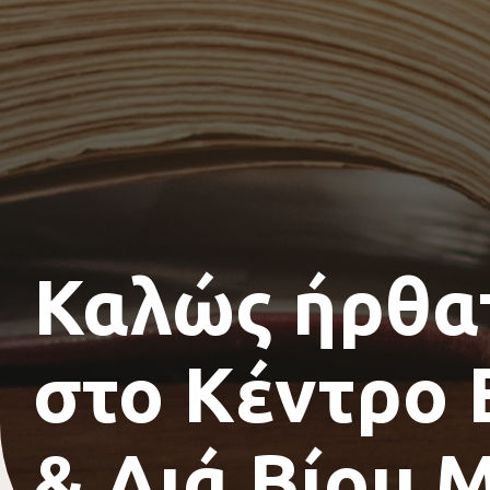
Καλώς ήρθα
στο Κέντρο
& Διά Βίου 