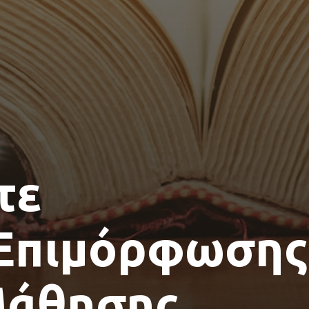
τε
 Επιμόρφωσης
Μάθησης