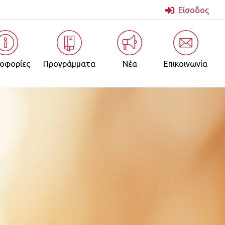
Μενού
Είσοδος
λογαρια
τρική
χρήστη
οήγηση
οφορίες
Προγράμματα
Νέα
Επικοινωνία