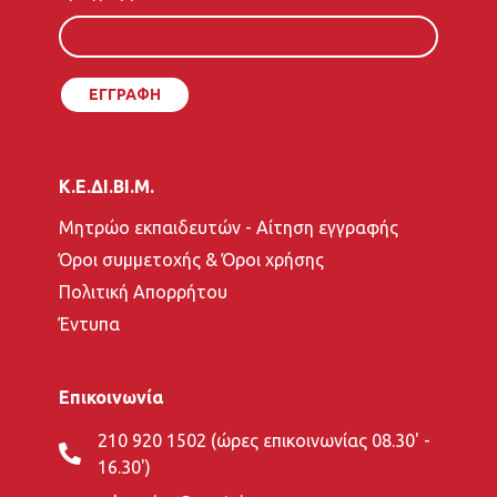
σας
Κ.Ε.ΔΙ.ΒΙ.Μ.
Μητρώο εκπαιδευτών - Αίτηση εγγραφής
Όροι συμμετοχής & Όροι χρήσης
Πολιτική Απορρήτου
Έντυπα
Επικοινωνία
210 920 1502 (ώρες επικοινωνίας 08.30' -
16.30')