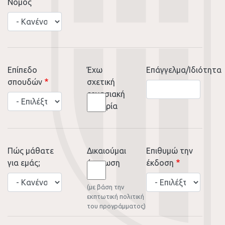
Νομός
Επίπεδο
Έχω
Επάγγελμα/Iδιότητα
σπουδών
σχετική
εργασιακή
εμπειρία
Πώς μάθατε
Δικαιούμαι
Επιθυμώ την
για εμάς;
έκπτωση
έκδοση
Πώς
(με βάση την
μάθατε
εκπτωτική πολιτική
για
του προγράμματος)
εμάς;