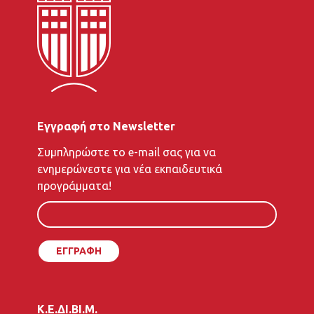
Εγγραφή στο Newsletter
To
Συμπληρώστε το e-mail σας για να
e-
ενημερώνεστε για νέα εκπαιδευτικά
mail
προγράμματα!
σας
Κ.Ε.ΔΙ.ΒΙ.Μ.