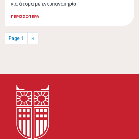
για άτομα με εντυπαναπηρία.
ΠΕΡΙΣΣΟΤΕΡΑ
Σελιδοποίηση
Page 1
Next
››
page