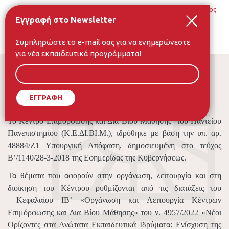
Παράκαμψη
Μενού
Είσοδος
προς
Εγγραφή στο Newsletter
λογαριασ
το
χρήστη
To
Συμπληρώστε το e-mail σας για να ενημερώνεστε
κυρίως
e-
για νέα εκπαιδευτικά προγράμματα!
περιεχόμενο
mail
Πλαίσιο Λειτουργίας
σας
Το Κέντρο Επιμόρφωσης και Διά Βίου Μάθησης του Παντείου
Πανεπιστημίου (Κ.Ε.ΔΙ.ΒΙ.Μ.), ιδρύθηκε με βάση την υπ. αρ.
48884/Ζ1 Υπουργική Απόφαση, δημοσιευμένη στο τεύχος
Β’/1140/28-3-2018 της Εφημερίδας της Κυβερνήσεως.
Τα θέματα που αφορούν στην οργάνωση, λειτουργία και στη
διοίκηση του Κέντρου ρυθμίζονται από τις διατάξεις του
Κεφαλαίου ΙΒ’ «Οργάνωση και Λειτουργία Κέντρων
Επιμόρφωσης και Δια Βίου Μάθησης» του ν. 4957/2022 «Νέοι
Ορίζοντες στα Ανώτατα Εκπαιδευτικά Ιδρύματα: Ενίσχυση της