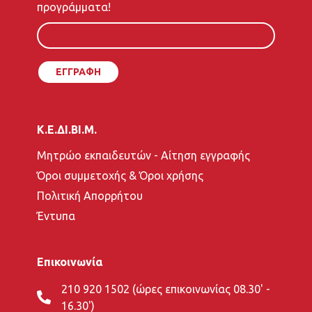
mail
προγράμματα!
σας
Κ.Ε.ΔΙ.ΒΙ.Μ.
Μητρώο εκπαιδευτών - Αίτηση εγγραφής
Όροι συμμετοχής & Όροι χρήσης
Πολιτική Απορρήτου
Έντυπα
Επικοινωνία
210 920 1502 (ώρες επικοινωνίας 08.30' -
16.30')