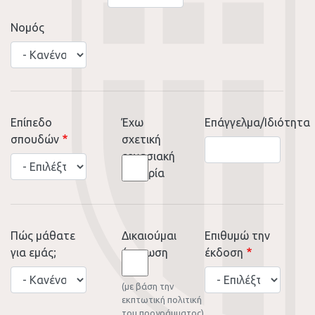
Νομός
Επίπεδο
Έχω
Επάγγελμα/Iδιότητα
σπουδών
σχετική
εργασιακή
εμπειρία
Πώς μάθατε
Δικαιούμαι
Επιθυμώ την
για εμάς;
έκπτωση
έκδοση
Πώς
(με βάση την
μάθατε
εκπτωτική πολιτική
για
του προγράμματος)